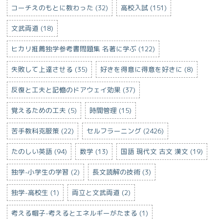
コーチえのもとに教わった (32)
高校入試 (151)
文武両道 (18)
ヒカリ推薦独学参考書問題集 名著に学ぶ (122)
失敗して上達させる (35)
好きを得意に得意を好きに (8)
反復と工夫と記憶のドアウェイ効果 (37)
覚えるための工夫 (5)
時間管理 (15)
苦手教科克服策 (22)
セルフラーニング (2426)
たのしい英語 (94)
数学 (13)
国語 現代文 古文 漢文 (19)
独学-小学生の学習 (2)
長文読解の技術 (3)
独学-高校生 (1)
両立と文武両道 (2)
考える帽子-考えるとエネルギーがたまる (1)