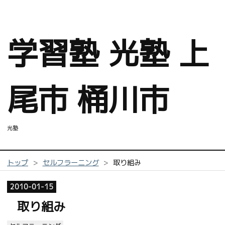
学習塾 光塾 上
尾市 桶川市
光塾
トップ
>
セルフラーニング
>
取り組み
2010
-
01
-
15
取り組み